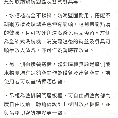
充分收納鍋碗瓢盆及各式餐具等。
．水槽櫃為全不銹鋼，防潮堅固耐用；搭配不
鏽鋼方槽及玫瑰金色伸縮龍頭，達到畫龍點睛
的效果，且可零死角清潔避免污垢殘留。
左側
為全崁式洗碗機，清洗殘渣後的碗盤及餐具可
順手放入清洗，亦可作為暫時存放區。
．另一側銜接餐邊櫃，整套底櫃無論是爐側或
水槽側均有足夠空間作為備餐及出餐空間，讓
使用者可以盡情揮灑廚藝。
．吊櫃為整排開門層板櫃，可自由調整內部高
度自由收納，轉角處設計Ｌ型開放層板櫃，並
與吊櫃切齊讓視覺更一致。