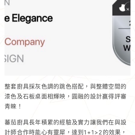
整套廚具採灰色調的跳色搭配，與整體空間的
漆色及石板桌面相輝映，圓融的設計贏得評審
青睞！
蕃茄廚具長年積累的經驗及實力讓我們在與設
1+1>2
計師合作時能心有靈犀，達到
的效果，