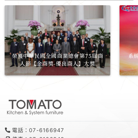
榮獲中華民國全國商業總會第75屆商
系
人節【金商獎-優良商人】大獎
電話：07-6166947