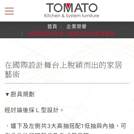
首頁
企業榮譽
在國際設計舞台上脫穎而出的家居藝術
在國際設計舞台上脫穎而出的家居
藝術
▼廚具規劃
經討論後採Ｌ型設計。
3
1
．爐下及左側共
大高抽搭配
低抽與內抽，可