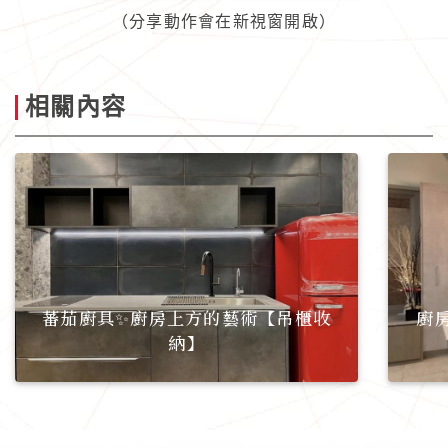
（分享動作會在新視窗開啟）
相關內容
蕃茄廚具✨廚房上方的藝術【吊櫃收
廚
納】