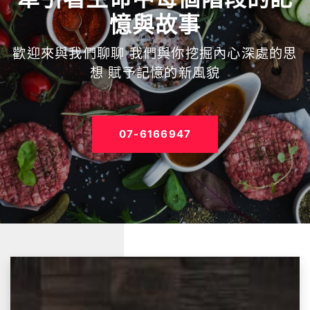
憶與故事
歡迎來與我們聊聊 我們與你挖掘內心深處的思
想 賦予記憶的新風貌
07-6166947