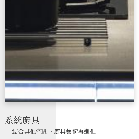
系統廚具
結合其他空間‧廚具藝術再進化